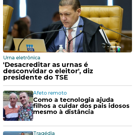
Urna eletrônica
'Desacreditar as urnas é
desconvidar o eleitor', diz
presidente do TSE
Afeto remoto
Como a tecnologia ajuda
filhos a cuidar dos pais idosos
mesmo à distância
Tragédia