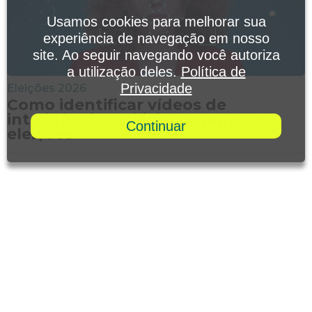
Usamos cookies para melhorar sua
experiência de navegação em nosso
site. Ao seguir navegando você autoriza
a utilização deles.
Política de
Privacidade
Eleições 2026
Como identificar vídeos de
inteligência artificial durante as
Continuar
eleições