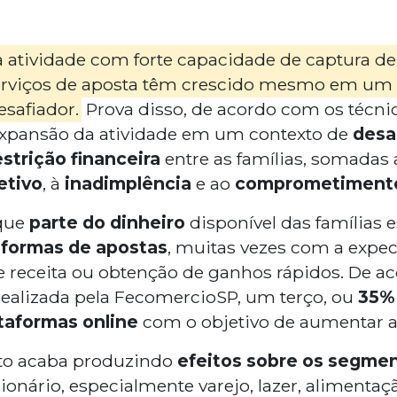
a atividade com forte capacidade de captura de
 serviços de aposta têm crescido mesmo em um
safiador.
Prova disso, de acordo com os técni
expansão da atividade em um contexto de
desa
strição financeira
entre as famílias, somadas 
etivo
, à
inadimplência
e ao
comprometimento
que
parte do dinheiro
disponível das famílias 
aformas de apostas
, muitas vezes com a expec
receita ou obtenção de ganhos rápidos. De a
ealizada pela FecomercioSP, um terço, ou
35% 
taformas online
com o objetivo de aumentar a
o acaba produzindo
efeitos
sobre os segme
ionário, especialmente varejo, lazer, alimentaçã