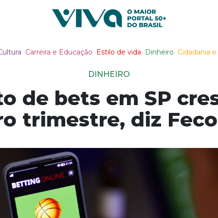
Viva Notícias
Cultura
Carreira e Educação
Estilo de vida
Dinheiro
Cidadania e 
DINHEIRO
o de bets em SP cre
ro trimestre, diz Fec