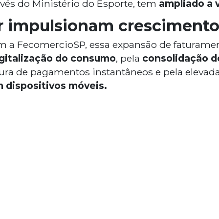
avés do Ministério do Esporte, tem
ampliado a v
ar impulsionam cresciment
m a FecomercioSP, essa expansão de faturame
gitalização do consumo
, pela
consolidação d
utura de pagamentos instantâneos e pela elevad
 dispositivos móveis.