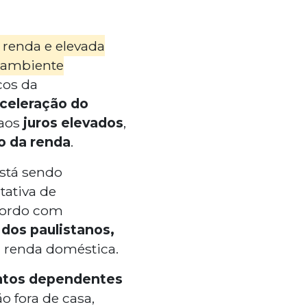
 renda e elevada
 ambiente
cos da
celeração do
aos
juros elevados
,
 da renda
.
está sendo
tativa de
cordo com
dos paulistanos,
 renda doméstica.
ntos dependentes
o fora de casa,