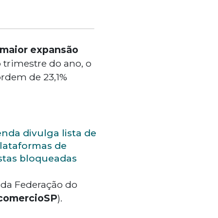
maior expansão
 trimestre do ano, o
ordem de 23,1%
nda divulga lista de
lataformas de
stas bloqueadas
, da Federação do
comercioSP
).