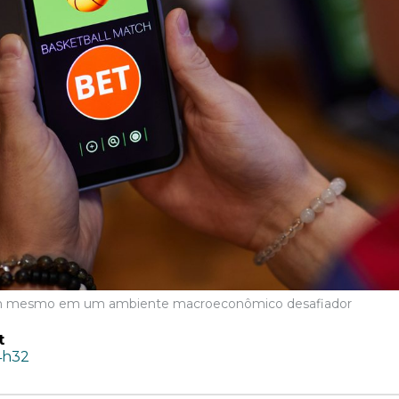
em mesmo em um ambiente macroeconômico desafiador
t
4h32