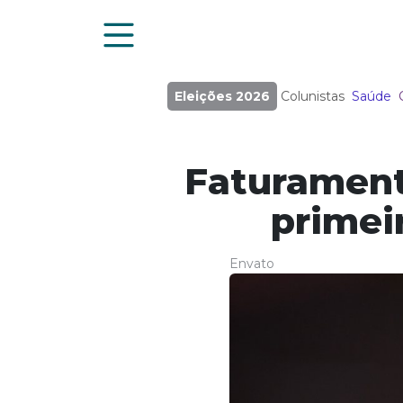
Eleições 2026
Colunistas
Saúde
Faturament
primei
Envato