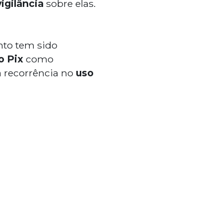
igilância
sobre elas.
o
nto tem sido
o Pix
como
a recorrência no
uso