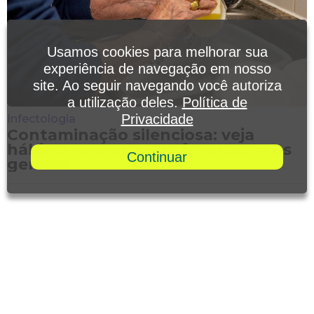
Usamos cookies para melhorar sua
experiência de navegação em nosso
site. Ao seguir navegando você autoriza
a utilização deles.
Política de
Privacidade
Infectologia
Contaminação silenciosa: veja
hábitos comuns que favorecem os
Continuar
germes