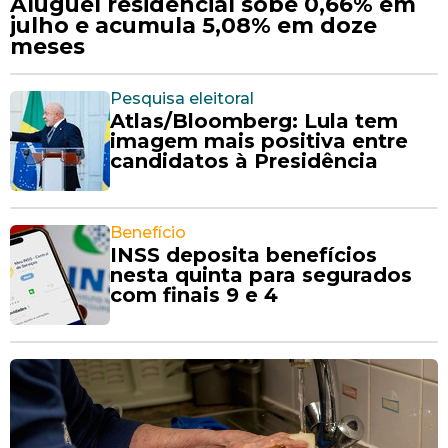
Aluguel residencial sobe 0,66% em
julho e acumula 5,08% em doze
meses
Pesquisa eleitoral
Atlas/Bloomberg: Lula tem
imagem mais positiva entre
candidatos à Presidência
Benefício
INSS deposita benefícios
nesta quinta para segurados
com finais 9 e 4