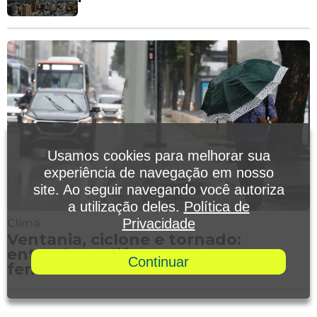
Usamos cookies para melhorar sua
experiência de navegação em nosso
site. Ao seguir navegando você autoriza
a utilização deles.
Política de
Privacidade
Clima
Ventania, ciclone e tornado:
entenda as diferenças entre os
Continuar
fenômenos