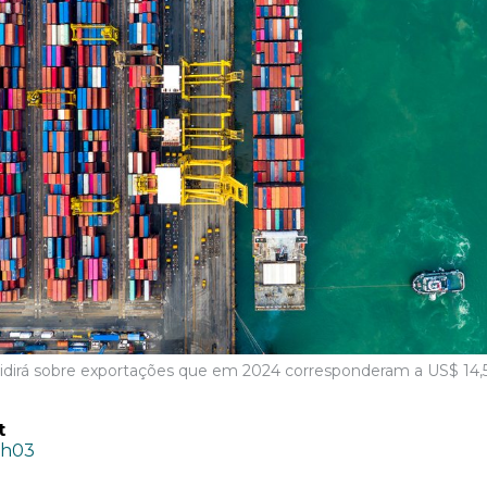
incidirá sobre exportações que em 2024 corresponderam a US$ 14
t
8h03