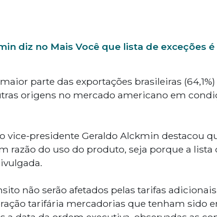
min diz no Mais Você que lista de exceções é
 maior parte das exportações brasileiras (64,1
tras origens no mercado americano em condiç
lo vice-presidente Geraldo Alckmin destacou q
m razão do uso do produto, seja porque a lista 
divulgada.
ito não serão afetados pelas tarifas adicionais
oração tarifária mercadorias que tenham sido 
pós a data da ordem executiva, observadas as co