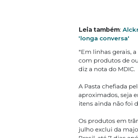
Leia também
:
Alck
'longa conversa'
"Em linhas gerais, a
com produtos de ou
diz a nota do MDIC.
A Pasta chefiada pe
aproximados, seja e
itens ainda não foi 
Os produtos em trâns
julho exclui da maj
Brasil, até 7 dias a