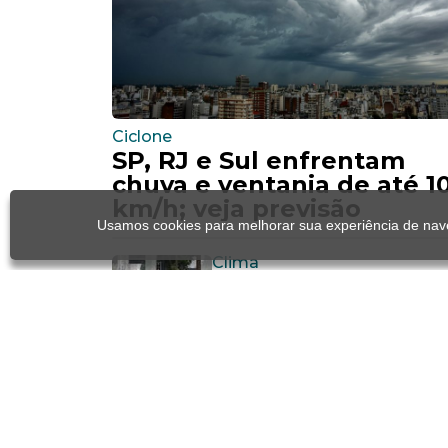
Ciclone
SP, RJ e Sul enfrentam
chuva e ventania de até 1
km/h; veja previsão
Usamos cookies para melhorar sua experiência de nave
Clima
Ventania, ciclone e
tornado: entenda as
diferenças entre os
fenômenos
Eleições 2026
Patrimônio de Zema
sobe 37% e chega a R