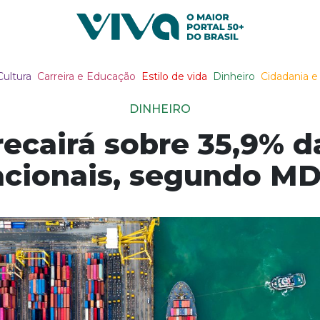
Viva Notícias
Cultura
Carreira e Educação
Estilo de vida
Dinheiro
Cidadania e 
DINHEIRO
recairá sobre 35,9% 
acionais, segundo MD