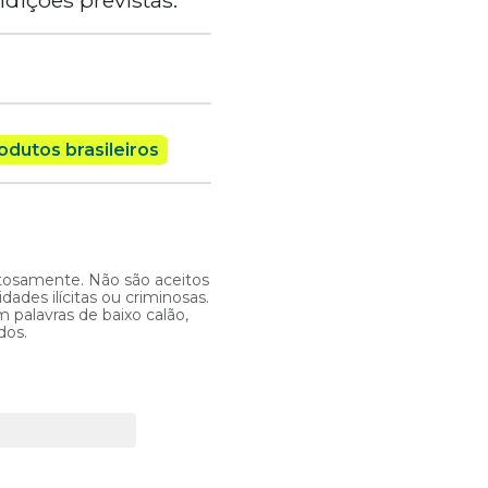
odutos brasileiros
itosamente. Não são aceitos
ades ilícitas ou criminosas.
 palavras de baixo calão,
dos.