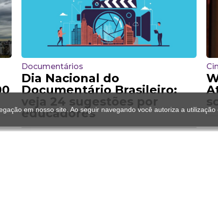
Documentários
Ci
Dia Nacional do
W
00
Documentário Brasileiro:
A
veja 24 sugestões por
s
gação em nosso site. Ao seguir navegando você autoriza a utilização
educadores
Evento
Festival do Milho em
Campinas: veja datas e
programação gratuita
do evento
Loterias
$