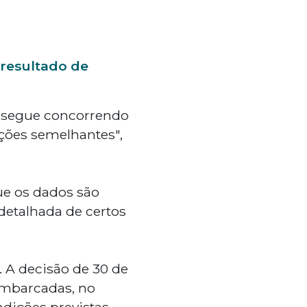
 resultado de
%) segue concorrendo
ões semelhantes",
ue os dados são
detalhada de certos
. A decisão de 30 de
embarcadas, no
ndições previstas.