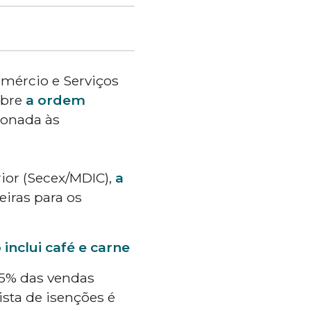
Comércio e Serviços
obre
a ordem
cionada às
ior (Secex/MDIC),
a
eiras para os
 inclui café e carne
45% das vendas
ista de isenções é