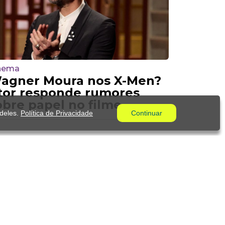
nema
agner Moura nos X-Men?
tor responde rumores
obre papel no filme
 deles.
Política de Privacidade
Continuar