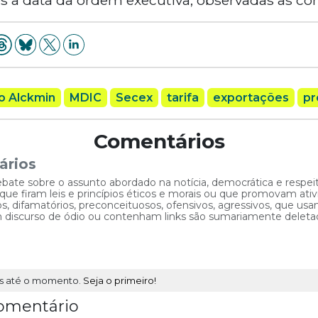
o Alckmin
MDIC
Secex
tarifa
exportações
pr
Comentários
ários
ebate sobre o assunto abordado na notícia, democrática e respe
 firam leis e princípios éticos e morais ou que promovam ativid
, difamatórios, preconceituosos, ofensivos, agressivos, que usam
am discurso de ódio ou contenham links são sumariamente deleta
s até o momento.
Seja o primeiro!
omentário