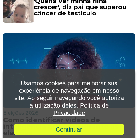
'Queria ver minha filha
crescer', diz pai que superou
câncer de testículo
Usamos cookies para melhorar sua
experiência de navegação em nosso
site. Ao seguir navegando você autoriza
a utilização deles.
Política de
Privacidade
Eleições 2026
Como identificar vídeos de
inteligência artificial durante as
Continuar
eleições