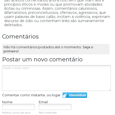
são aceitos comentários anônimos nem que firam leis e
princípios éticos e morais ou que promovam atividades
ilícitas ou criminosas. Assim, comentários caluniosos,
difamatórios, preconceituosos, ofensivos, agressivos, que
usam palavras de baixo calão, incitam a violência, exprimam
discurso de ódio ou contenham links são sumariamente
deletados.
Comentários
Não há comentários postados até o momento.
Seja o
primeiro!
Postar um novo comentário
Comentar como Visitante, ou logar:
Nome
Email
Mostrar junto aos seus
Não mostrado