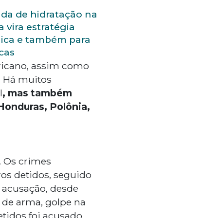
da de hidratação na
 vira estratégia
nica e também para
cas
ricano, assim como
. Há muitos
l
, mas também
Honduras, Polônia,
. Os crimes
os detidos, seguido
e acusação, desde
e de arma, golpe na
etidos foi acusado