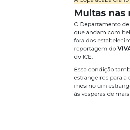
Multas nas 
O Departamento de P
que andam com bebid
fora dos estabeleci
reportagem do
VIV
do ICE.
Essa condição també
estrangeiros para a
mesmo um estrangei
às vésperas de mais