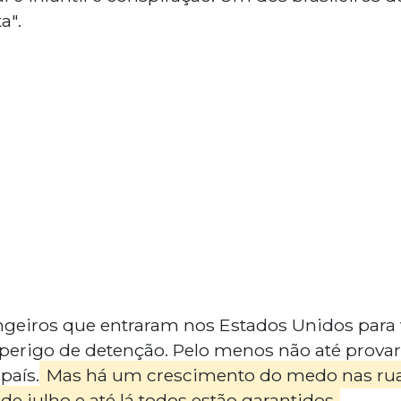
a".
ngeiros que entraram nos Estados Unidos para 
erigo de detenção. Pelo menos não até prova
país.
Mas há um crescimento do medo nas ruas
de julho e até lá todos estão garantidos.