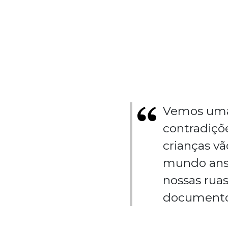
Vemos uma 
contradiçõ
crianças v
mundo anse
nossas rua
documentos