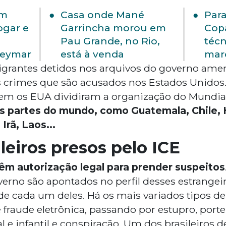
em
Casa onde Mané
Para
ogar e
Garrincha morou em
Copa
Pau Grande, no Rio,
téc
Neymar
está à venda
mar
igrantes detidos nos arquivos do governo ame
s crimes que são acusados nos Estados Unidos
m os EUA dividiram a organização do Mundia
s partes do mundo, como Guatemala, Chile, 
Irã, Laos...
ileiros presos pelo ICE
êm autorização legal para prender suspeitos
erno são apontados no perfil desses estrangeir
 de cada um deles. Há os mais variados tipos d
é fraude eletrônica, passando por estupro, port
l e infantil e conspiração. Um dos brasileiros d