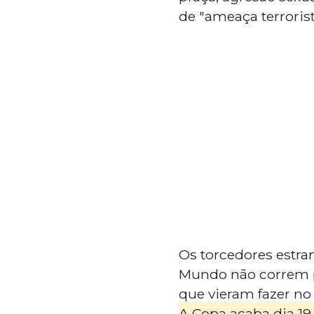
de "ameaça terrorist
Os torcedores estra
Mundo não correm p
que vieram fazer no 
A Copa acaba dia 19 