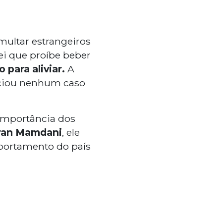
multar estrangeiros
ei que proíbe beber
 para aliviar.
A
nciou nenhum caso
 importância dos
ran Mamdani
, ele
portamento do país