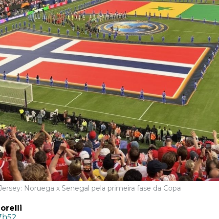
rsey: Noruega x Senegal pela primeira fase da Copa
relli
17h52