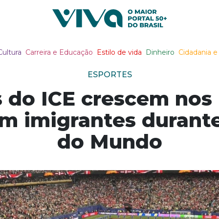
Viva Notícias
Cultura
Carreira e Educação
Estilo de vida
Dinheiro
Cidadania e 
ESPORTES
 do ICE crescem nos
m imigrantes durant
do Mundo