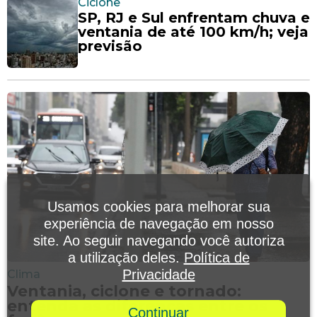
Ciclone
SP, RJ e Sul enfrentam chuva e
ventania de até 100 km/h; veja
previsão
Usamos cookies para melhorar sua
experiência de navegação em nosso
site. Ao seguir navegando você autoriza
a utilização deles.
Política de
Privacidade
Clima
Ventania, ciclone e tornado:
entenda as diferenças entre os
Continuar