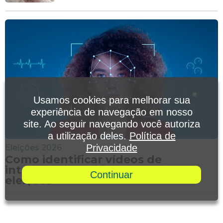
Usamos cookies para melhorar sua
experiência de navegação em nosso
site. Ao seguir navegando você autoriza
a utilização deles.
Política de
Privacidade
Eleições 2026
Como identificar vídeos de
inteligência artificial durante as
Continuar
eleições