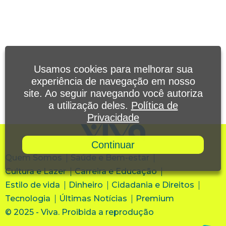
Usamos cookies para melhorar sua
experiência de navegação em nosso
site. Ao seguir navegando você autoriza
a utilização deles.
Política de
Privacidade
Continuar
Quem Somos
Saúde e Bem-estar
Cultura e Lazer
Carreira e Educação
Estilo de vida
Dinheiro
Cidadania e Direitos
Tecnologia
Últimas Notícias
Premium
© 2025 - Viva. Proibida a reprodução