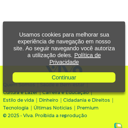
Usamos cookies para melhorar sua
experiência de navegação em nosso
site. Ao seguir navegando você autoriza
a utilização deles.
Política de
Privacidade
Continuar
Quem Somos
Saúde e Bem-estar
Cultura e Lazer
Carreira e Educação
Estilo de vida
Dinheiro
Cidadania e Direitos
Tecnologia
Últimas Notícias
Premium
© 2025 - Viva. Proibida a reprodução