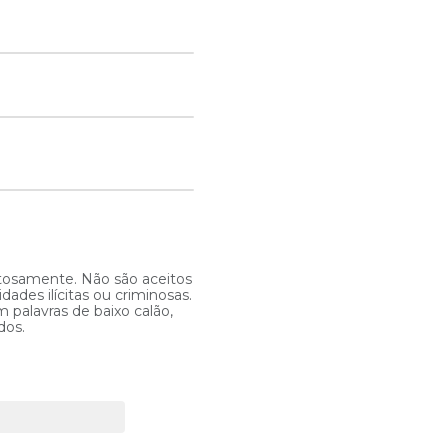
itosamente. Não são aceitos
ades ilícitas ou criminosas.
 palavras de baixo calão,
dos.