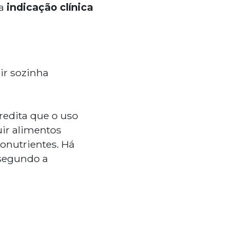
ma
indicação clínica
ir sozinha
credita que o uso
uir alimentos
ronutrientes. Há
segundo a