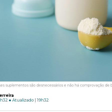
sses suplementos são desnecessários e não há comprovação de b
erreira
8h32 ● Atualizado | 19h32