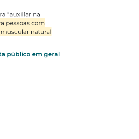
 "auxiliar na
ra pessoas com
 muscular natural
ta público em geral