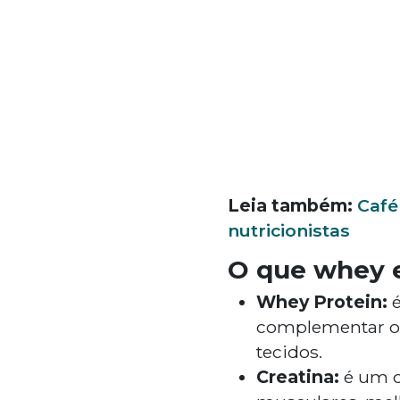
Leia também:
Café
nutricionistas
O que whey e
Whey Protein:
é
complementar o a
tecidos.
Creatina:
é um c