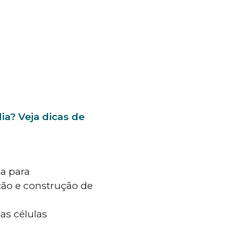
ia? Veja dicas de
da para
ção e construção de
s células