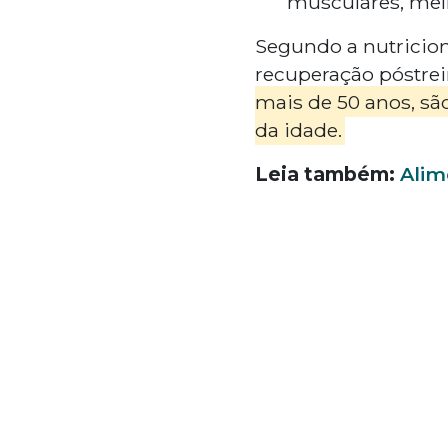
musculares, melh
Segundo a nutricion
recuperação póstre
mais de 50 anos, sã
da idade.
Leia também:
Alim