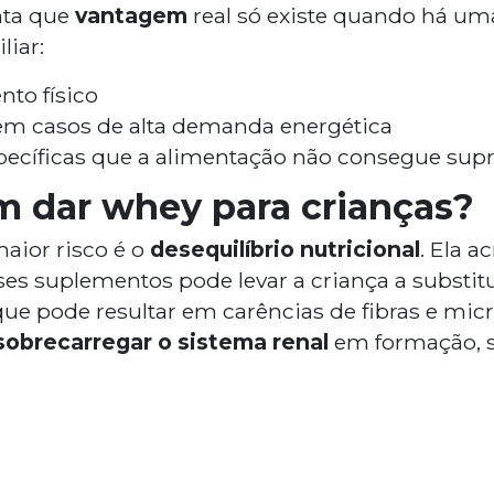
nta que
vantagem
real só existe quando há u
liar:
to físico
em casos de alta demanda energética
pecíficas que a alimentação não consegue supr
m dar whey para crianças?
maior risco é o
desequilíbrio nutricional
. Ela a
es suplementos pode levar a criança a substit
 que pode resultar em carências de fibras e mic
sobrecarregar o sistema renal
em formação, 