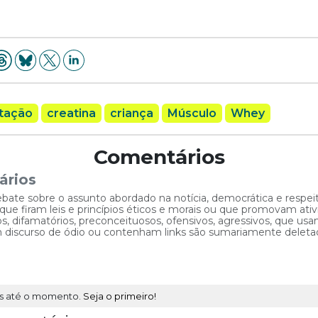
tação
creatina
criança
Músculo
Whey
Comentários
ários
ebate sobre o assunto abordado na notícia, democrática e respe
 firam leis e princípios éticos e morais ou que promovam ativid
, difamatórios, preconceituosos, ofensivos, agressivos, que usam
am discurso de ódio ou contenham links são sumariamente deleta
s até o momento.
Seja o primeiro!