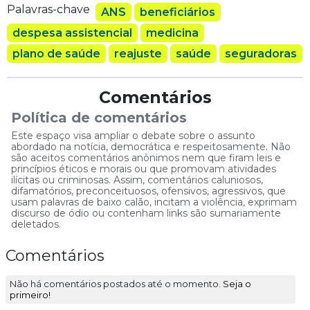
Palavras-chave
ANS
beneficiários
despesa assistencial
medicina
plano de saúde
reajuste
saúde
seguradoras
Comentários
Política de comentários
Este espaço visa ampliar o debate sobre o assunto
abordado na notícia, democrática e respeitosamente. Não
são aceitos comentários anônimos nem que firam leis e
princípios éticos e morais ou que promovam atividades
ilícitas ou criminosas. Assim, comentários caluniosos,
difamatórios, preconceituosos, ofensivos, agressivos, que
usam palavras de baixo calão, incitam a violência, exprimam
discurso de ódio ou contenham links são sumariamente
deletados.
Comentários
Não há comentários postados até o momento.
Seja o
primeiro!