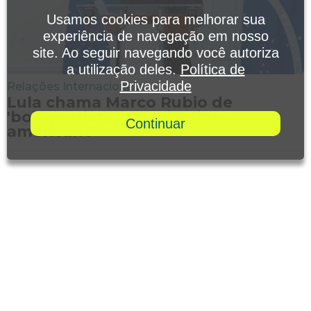
Usamos cookies para melhorar sua
experiência de navegação em nosso
site. Ao seguir navegando você autoriza
a utilização deles.
Política de
Privacidade
Relações Internacionais
Lula chama Marco Rubio de
'bolsonarista' e 'anti latino-
Continuar
americano'