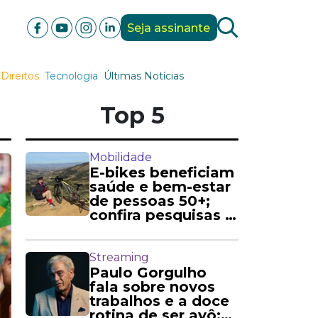
Seja assinante
Direitos
Tecnologia
Últimas Notícias
Top 5
Mobilidade
E-bikes beneficiam
saúde e bem-estar
de pessoas 50+;
confira pesquisas e
relatos
Streaming
Paulo Gorgulho
fala sobre novos
trabalhos e a doce
rotina de ser avô: