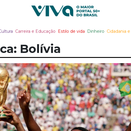
Viva Notícias
Cultura
Carreira e Educação
Estilo de vida
Dinheiro
Cidadania e 
ca: Bolívia