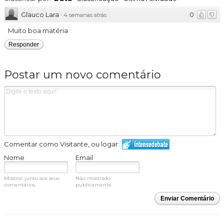
Glauco Lara
0
·
4 semanas atrás
Muito boa matéria
Responder
Postar um novo comentário
Comentar como Visitante, ou logar:
Nome
Email
Mostrar junto aos seus
Não mostrado
comentários.
publicamente.
Enviar Comentário