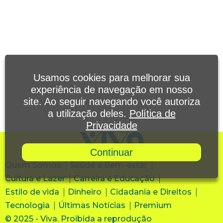
Usamos cookies para melhorar sua
experiência de navegação em nosso
site. Ao seguir navegando você autoriza
a utilização deles.
Política de
Privacidade
Continuar
Quem Somos
Saúde e Bem-estar
Cultura e Lazer
Carreira e Educação
Estilo de vida
Dinheiro
Cidadania e Direitos
Tecnologia
Últimas Notícias
Premium
© 2025 - Viva. Proibida a reprodução