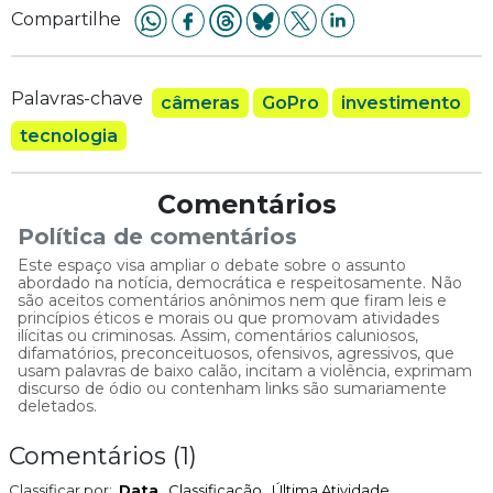
Compartilhe
Palavras-chave
câmeras
GoPro
investimento
tecnologia
Comentários
Política de comentários
Este espaço visa ampliar o debate sobre o assunto
abordado na notícia, democrática e respeitosamente. Não
são aceitos comentários anônimos nem que firam leis e
princípios éticos e morais ou que promovam atividades
ilícitas ou criminosas. Assim, comentários caluniosos,
difamatórios, preconceituosos, ofensivos, agressivos, que
usam palavras de baixo calão, incitam a violência, exprimam
discurso de ódio ou contenham links são sumariamente
deletados.
Comentários
(
1
)
Classificar por:
Data
Classificação
Última Atividade