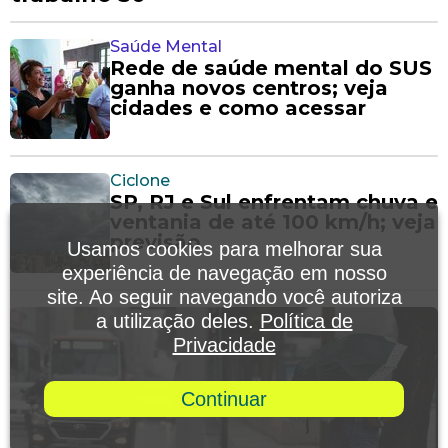
Saúde Mental
Rede de saúde mental do SUS
ganha novos centros; veja
cidades e como acessar
Ciclone
SP, RJ e Sul enfrentam chuva e
ventania de até 100 km/h; veja
previsão
Usamos cookies para melhorar sua
experiência de navegação em nosso
site. Ao seguir navegando você autoriza
a utilização deles.
Política de
Privacidade
Continuar