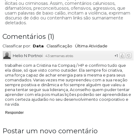
ilícitas ou criminosas. Assim, comentários caluniosos,
difamatórios, preconceituosos, ofensivos, agressivos, que
usam palavras de baixo calão, incitam a violência, exprimam
discurso de ódio ou contenham links são sumariamente
deletados.
Comentários
(
1
)
Classificar por:
Data
Classificação
Última Atividade
Helio N Portnoi
+1
·
43 semanas atrás
trabalhei com a Cristina na Compaq / HP e confirmo tudo que
ela disse, só que visto como outsider. Ela sempre foi criativa,
uma força capaz de achar energia para si mesma e para seus
comandados. Varias vezes me surpreendeu com a sua reação
sempre positiva e dinâmica e foi sempre alguém que valeu a
pena tentar seguir sua liderança, Aconselho quem puder tentar
aprender com ela pois muitas lições poderão ser apreendidas e
com certeza ajudarão no seu desenvolvimento coorporativo e
na vida.
Responder
Postar um novo comentário