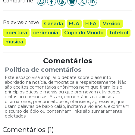
Compartilhe
Palavras-chave
Canadá
EUA
FIFA
México
abertura
cerimônia
Copa do Mundo
futebol
música
Comentários
Política de comentários
Este espaço visa ampliar o debate sobre o assunto
abordado na notícia, democrática e respeitosamente. Não
são aceitos comentários anônimos nem que firam leis e
princípios éticos e morais ou que promovam atividades
ilícitas ou criminosas. Assim, comentários caluniosos,
difamatórios, preconceituosos, ofensivos, agressivos, que
usam palavras de baixo calão, incitam a violência, exprimam
discurso de ódio ou contenham links são sumariamente
deletados.
Comentários
(
1
)