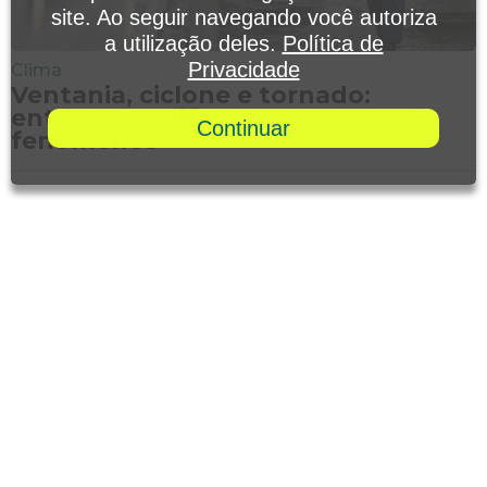
site. Ao seguir navegando você autoriza
a utilização deles.
Política de
Privacidade
Clima
Ventania, ciclone e tornado:
entenda as diferenças entre os
Continuar
fenômenos