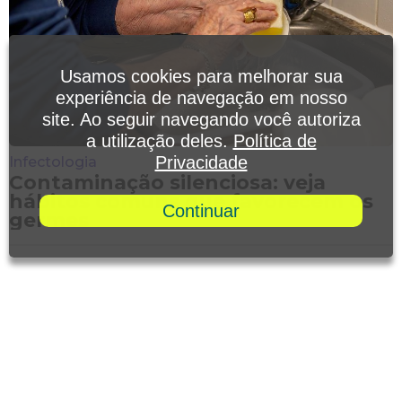
Usamos cookies para melhorar sua
experiência de navegação em nosso
site. Ao seguir navegando você autoriza
a utilização deles.
Política de
Privacidade
Infectologia
Contaminação silenciosa: veja
hábitos comuns que favorecem os
Continuar
germes