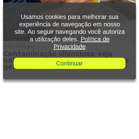
Usamos cookies para melhorar sua
experiência de navegação em nosso
site. Ao seguir navegando você autoriza
a utilização deles.
Política de
Privacidade
Infectologia
Contaminação silenciosa: veja
hábitos comuns que favorecem os
Continuar
germes