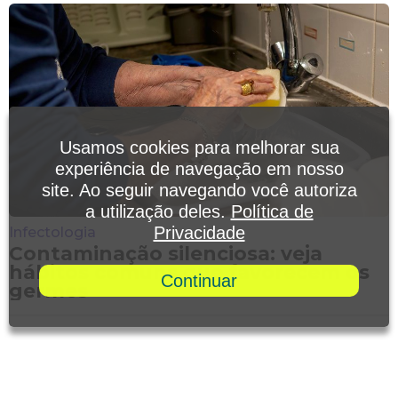
Usamos cookies para melhorar sua
experiência de navegação em nosso
site. Ao seguir navegando você autoriza
a utilização deles.
Política de
Privacidade
Infectologia
Contaminação silenciosa: veja
hábitos comuns que favorecem os
Continuar
germes