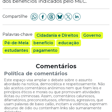
dos benefícios indicados pelo MEC.
Compartilhe
Palavras-chave
Cidadania e Direitos
Governo
Pé-de-Meia
benefício
educação
estudantes
pagamento
Comentários
Política de comentários
Este espaço visa ampliar o debate sobre o assunto
abordado na notícia, democrática e respeitosamente. Não
são aceitos comentários anônimos nem que firam leis e
princípios éticos e morais ou que promovam atividades
ilícitas ou criminosas. Assim, comentários caluniosos,
difamatórios, preconceituosos, ofensivos, agressivos, que
usam palavras de baixo calão, incitam a violência, exprimam
discurso de ódio ou contenham links são sumariamente
deletados.