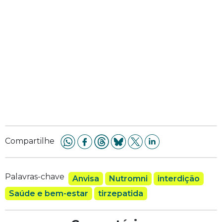
Compartilhe
Palavras-chave
Anvisa
Nutromni
interdição
Saúde e bem-estar
tirzepatida