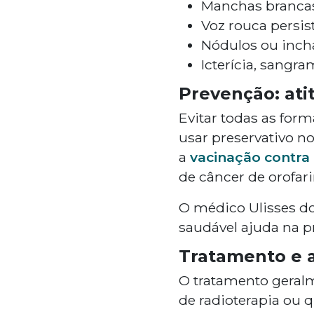
Manchas brancas
Voz rouca persist
Nódulos ou inch
Icterícia, sangr
Prevenção: ati
Evitar todas as for
usar preservativo n
a
vacinação contr
de câncer de orofar
O médico Ulisses do
saudável ajuda na p
Tratamento e a
O tratamento geral
de radioterapia ou 