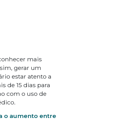
 conhecer mais
ssim, gerar um
rio estar atento a
s de 15 dias para
smo com o uso de
édico.
da o aumento entre