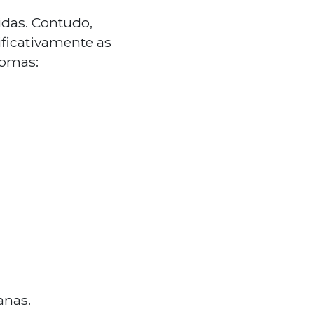
idas. Contudo,
ificativamente as
tomas:
anas.