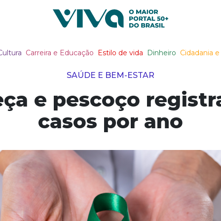
Viva Notícias
Cultura
Carreira e Educação
Estilo de vida
Dinheiro
Cidadania e 
SAÚDE E BEM-ESTAR
ça e pescoço registr
casos por ano