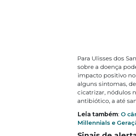
Para Ulisses dos Sa
sobre a doença pode
impacto positivo no 
alguns sintomas, de
cicatrizar, nódulos
antibiótico, a até s
Leia também
:
O câ
Millennials e Geraç
Sinais de alert