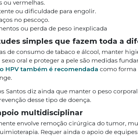
 ou vermelhas.
ente ou dificuldade para engolir.
aços no pescoço.
amentos ou perda de peso inexplicada
tudes simples que fazem toda a di
mas de consumo de tabaco e álcool, manter higi
o sexo oral e proteger a pele são medidas funda
a o HPV também é recomendada
como forma d
inge.
s Santos diz ainda que manter o peso corpora
revenção desse tipo de doença.
poio multidisciplinar
mente envolve remoção cirúrgica do tumor, mu
quimioterapia. Requer ainda o apoio de equipes 