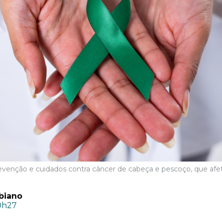
revenção e cuidados contra câncer de cabeça e pescoço, que afe
biano
10h27