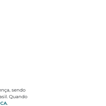
ença, sendo
asil. Quando
NCA
.