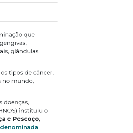
ominação que
 gengivas,
ais, glândulas
s tipos de câncer,
as no mundo,
s doenças,
HNOS) instituiu o
ça e Pescoço
,
denominada