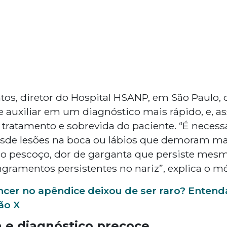
ntos, diretor do Hospital HSANP, em São Paulo,
 auxiliar em um diagnóstico mais rápido, e, a
tratamento e sobrevida do paciente. “É necessá
sde lesões na boca ou lábios que demoram mai
 no pescoço, dor de garganta que persiste me
angramentos persistentes no nariz”, explica o m
ncer no apêndice deixou de ser raro? Enten
ão X
a e diagnóstico precoce