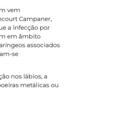
bém vem
encourt Campaner,
ue a infecção por
mum em âmbito
faríngeos associados
nam-se
ção nos lábios, a
oeiras metálicas ou