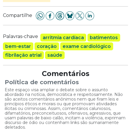
Compartilhe
Palavras-chave
arritmia cardíaca
batimentos
bem-estar
coração
exame cardiológico
fibrilação atrial
saúde
Comentários
Política de comentários
Este espaço visa ampliar o debate sobre o assunto
abordado na notícia, democrática e respeitosamente. Não
são aceitos comentários anônimos nem que firam leis e
princípios éticos e morais ou que promovam atividades
ilícitas ou criminosas. Assim, comentários caluniosos,
difamatórios, preconceituosos, ofensivos, agressivos, que
usam palavras de baixo calão, incitam a violência, exprimam
discurso de ódio ou contenham links são sumariamente
deletados.