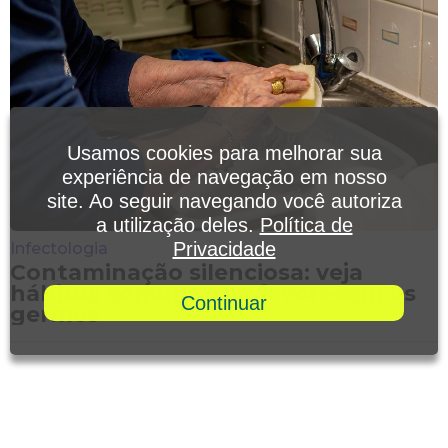
Usamos cookies para melhorar sua
experiência de navegação em nosso
site. Ao seguir navegando você autoriza
a utilização deles.
Política de
Privacidade
Infectologia
Contaminação silenciosa: veja
hábitos comuns que favorecem os
Continuar
germes