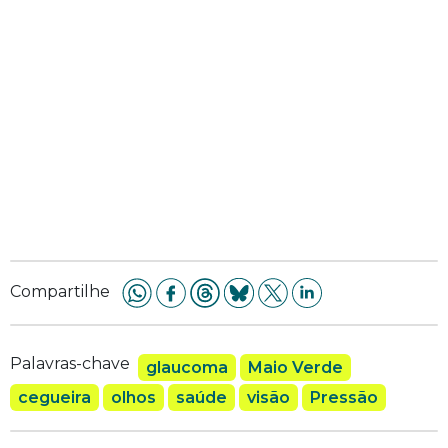
Compartilhe
Palavras-chave
glaucoma
Maio Verde
cegueira
olhos
saúde
visão
Pressão