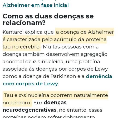
Alzheimer em fase inicial
Como as duas doenças se
relacionam?
Kantarci explica que
a doença de Alzheimer
é caracterizada pelo acúmulo da proteína
tau
no cérebro
. Muitas pessoas com a
doença também desenvolvem agregação
anormal de
α-sinucleína
, uma proteína
associada às doenças por corpos de Lewy,
como a doença de Parkinson e a
demência
com corpos de Lewy
.
Tau
e
α-sinucleína
ocorrem naturalmente
no cérebro.
Em
doenças
neurodegenerativas
, no entanto, essas
proteínas podem sofrer dobramento