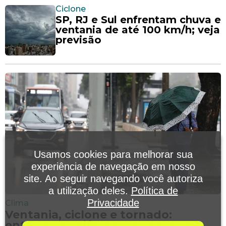
Ciclone
SP, RJ e Sul enfrentam chuva e
ventania de até 100 km/h; veja
previsão
Usamos cookies para melhorar sua
experiência de navegação em nosso
site. Ao seguir navegando você autoriza
a utilização deles.
Política de
Privacidade
Clima
Ventania, ciclone e tornado:
entenda as diferenças entre os