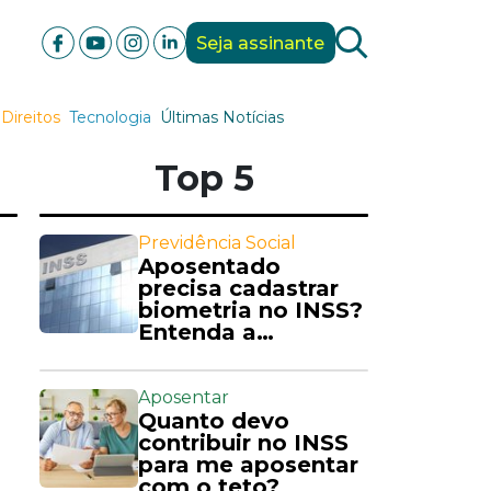
Seja assinante
Direitos
Tecnologia
Últimas Notícias
Top 5
Previdência Social
Aposentado
precisa cadastrar
biometria no INSS?
Entenda a
exigência
Aposentar
Quanto devo
contribuir no INSS
para me aposentar
com o teto?