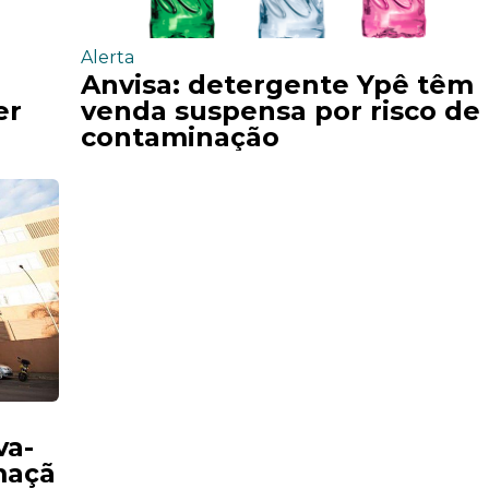
Alerta
Anvisa: detergente Ypê têm
er
venda suspensa por risco de
contaminação
va-
maçã