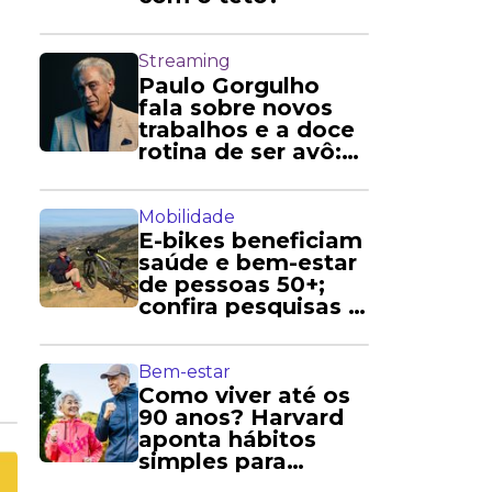
Streaming
Paulo Gorgulho
fala sobre novos
trabalhos e a doce
rotina de ser avô:
'Amo'
Mobilidade
E-bikes beneficiam
saúde e bem-estar
de pessoas 50+;
confira pesquisas e
relatos
Bem-estar
Como viver até os
90 anos? Harvard
aponta hábitos
simples para
longevidade