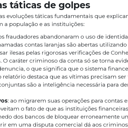
s táticas de golpes
as evoluções táticas fundamentais que explic
 a população e as instituições:
s fraudadores abandonaram o uso de identid
chamadas contas laranjas são abertas utilizando
sar ilesas pelas rigorosas verificações de Conh
. O caráter criminoso da conta só se torna evi
denuncia, o que significa que o sistema finan
o relatório destaca que as vítimas precisam ser
onjuntas são a inteligência necessária para de
vos
: ao migrarem suas operações para contas e
oveitam o fato de que as instituições financei
O medo dos bancos de bloquear erroneamente 
ferir em uma disputa comercial dá aos criminos