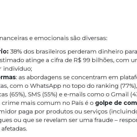
nanceiras e emocionais são diversas:
io:
38% dos brasileiros perderam dinheiro para
estimado atinge a cifra de R$ 99 bilhões, com
r indivíduo;
ormas
: as abordagens se concentram em plata
as, com o WhatsApp no topo do ranking (77%),
icas (65%), SMS (55%) e e-mails como o Gmail (4
 crime mais comum no País é o
golpe de com
idor paga por produtos ou serviços (incluindo
ues ou que se revelam ser uma fraude – respon
 afetadas.