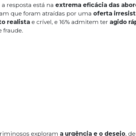
 a resposta está na
extrema eficácia das abo
ssam que foram atraídas por uma
oferta irresist
o realista
e crível, e 16% admitem ter
agido rá
 fraude.
 criminosos exploram
a urgência e o desejo
, d