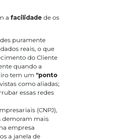
am a
facilidade
de os
ades puramente
 dados reais, o que
ecimento do Cliente
dente quando a
ceiro tem um
"ponto
 vistas como aliadas;
rrubar essas redes
mpresariais (CNPJ),
ras demoram mais
uma empresa
os a janela de