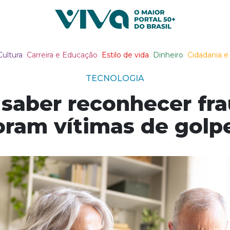
Viva Notícias
Cultura
Carreira e Educação
Estilo de vida
Dinheiro
Cidadania e 
TECNOLOGIA
z saber reconhecer f
oram vítimas de golp