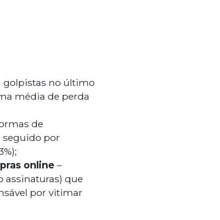
 golpistas no último
 uma média de perda
formas de
 seguido por
3%);
pras online
–
 assinaturas) que
sável por vitimar