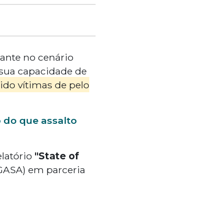
nte no cenário
m sua capacidade de
ido vítimas de pelo
o do que assalto
latório
"State of
GASA) em parceria