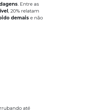
rdagens
. Entre as
ível
, 20% relatam
pido demais
e não
errubando até