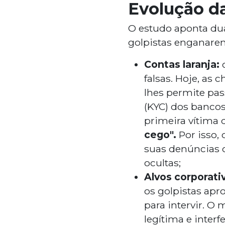
Evolução da
O estudo aponta du
golpistas enganarem
Contas laranja:
o
falsas. Hoje, as 
lhes permite pas
(KYC) dos bancos
primeira vítima 
cego".
Por isso, 
suas denúncias c
ocultas;
Alvos corporati
os golpistas apr
para intervir. 
legítima e inter