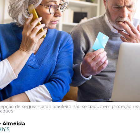
epção de segurança do brasileiro não se traduz em proteção rea
taques
 Almeida
8h15