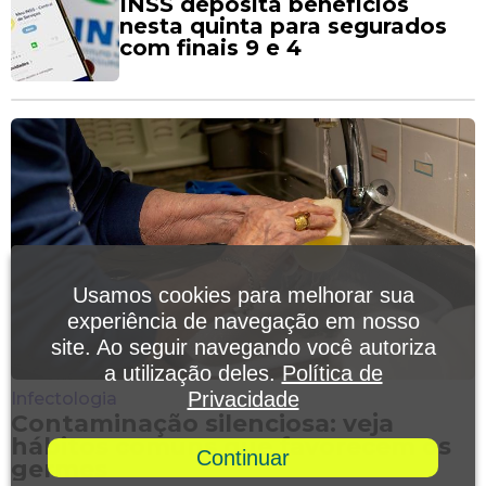
INSS deposita benefícios
nesta quinta para segurados
com finais 9 e 4
Usamos cookies para melhorar sua
experiência de navegação em nosso
site. Ao seguir navegando você autoriza
a utilização deles.
Política de
Privacidade
Infectologia
Contaminação silenciosa: veja
hábitos comuns que favorecem os
Continuar
germes