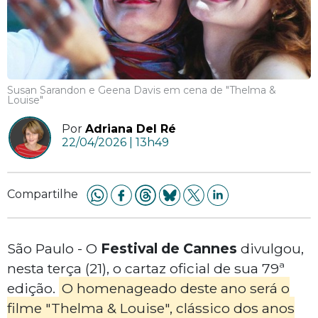
Susan Sarandon e Geena Davis em cena de "Thelma &
Louise"
Por
Adriana Del Ré
22/04/2026 | 13h49
Compartilhe
São Paulo - O
Festival de Cannes
divulgou,
nesta terça (21), o cartaz oficial de sua 79ª
edição.
O homenageado deste ano será o
filme "Thelma & Louise", clássico dos anos