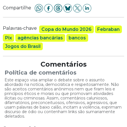
Compartilhe
Palavras-chave
Copa do Mundo 2026
Febraban
Pix
agências bancárias
bancos
Jogos do Brasil
Comentários
Política de comentários
Este espaço visa ampliar o debate sobre o assunto
abordado na notícia, democrática e respeitosamente. Não
são aceitos comentários anônimos nem que firam leis e
princípios éticos e morais ou que promovam atividades
ilícitas ou criminosas. Assim, comentários caluniosos,
difamatórios, preconceituosos, ofensivos, agressivos, que
usam palavras de baixo calão, incitam a violência, exprimam
discurso de ódio ou contenham links são sumariamente
deletados.