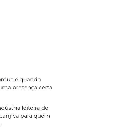
porque é quando
u uma presença certa
dústria leiteira de
e canjica para quem
: