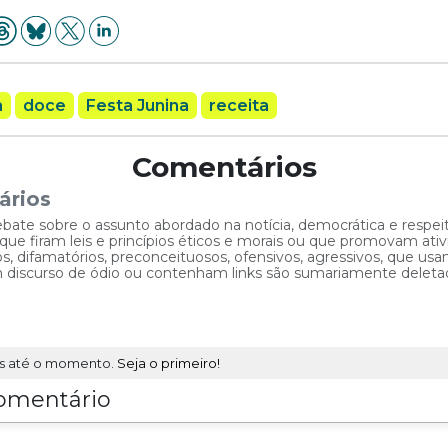
a
doce
Festa Junina
receita
Comentários
ários
ebate sobre o assunto abordado na notícia, democrática e respe
 firam leis e princípios éticos e morais ou que promovam ativid
, difamatórios, preconceituosos, ofensivos, agressivos, que usam
am discurso de ódio ou contenham links são sumariamente deleta
s até o momento.
Seja o primeiro!
omentário