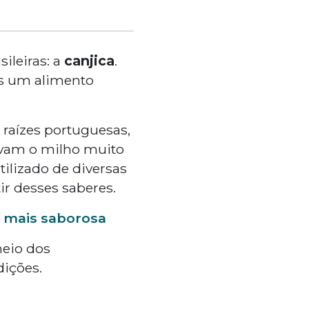
ileiras: a
canjica
.
as um alimento
 raízes portuguesas,
vavam o milho muito
tilizado de diversas
ir desses saberes.
da mais saborosa
meio dos
ições.