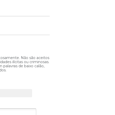
itosamente. Não são aceitos
ades ilícitas ou criminosas.
 palavras de baixo calão,
dos.