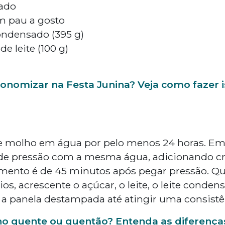
lado
m pau a gosto
condensado (395 g)
de leite (100 g)
onomizar na Festa Junina? Veja como fazer 
e molho em água por pelo menos 24 horas. Em 
de pressão com a mesma água, adicionando cra
imento é de 45 minutos após pegar pressão. Q
, acrescente o açúcar, o leite, o leite condens
a panela destampada até atingir uma consistê
ho quente ou quentão? Entenda as diferença