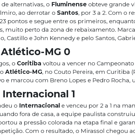
de alternativas, o
Fluminense
obteve grande vi
lmiro, ao derrotar o
Santos
, por 3 a 2. Com o r
23 pontos e segue entre os primeiros, enquanto
s, muito perto da zona de rebaixamento. Marc
, Castillo e John Kennedy e pelo Santos, Gabri
x Atlético-MG 0
gos, o
Coritiba
voltou a vencer no Campeonato B
no
Atlético-MG
, no Couto Pereira, em Curitiba (
tivo e marcou com Breno Lopes e Pedro Rocha,
 Internacional 1
ndeu o
Internacional
e venceu por 2 a 1 na ma
uando fora de casa, a equipe paulista constru
rtou a pressão colorada na etapa final e garan
etição. Com o resultado, o Mirassol chegou a