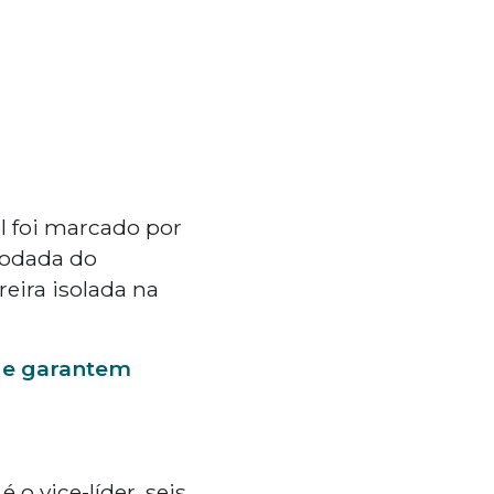
ol foi marcado por
rodada do
eira isolada na
 e garantem
o vice-líder, seis