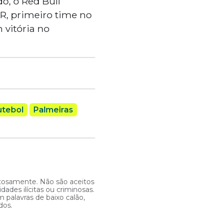
o, o Red Bull
PR, primeiro time no
 vitória no
utebol
Palmeiras
itosamente. Não são aceitos
ades ilícitas ou criminosas.
 palavras de baixo calão,
dos.