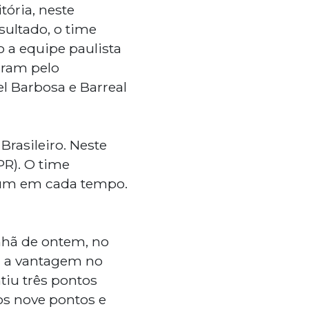
tória, neste
esultado, o time
 a equipe paulista
aram pelo
el Barbosa e Barreal
rasileiro. Neste
PR). O time
 um em cada tempo.
nhã de ontem, no
iu a vantagem no
tiu três pontos
os nove pontos e