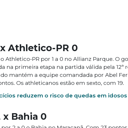
 x Athletico-PR 0
 Athletico-PR por 1 a 0 no Allianz Parque. O g
 na primeira etapa na partida válida pela 12ª 
ltado mantém a equipe comandada por Abel Ferr
ntos. Os athleticanos estão em sexto, com 19.
cícios reduzem o risco de quedas em idosos
 x Bahia 0
or 2 a 0 o Bahia no Maracanã. Com 23 pontos é 