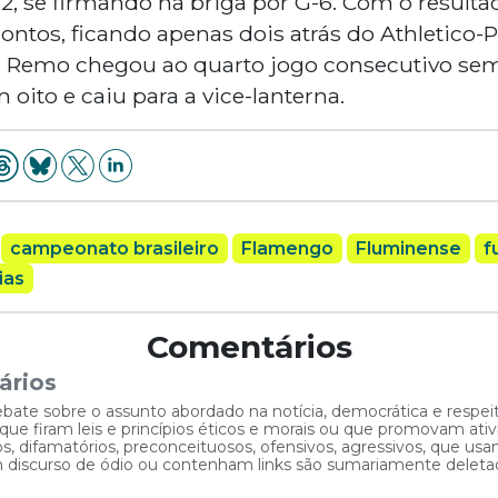
 2, se firmando na briga por G-6. Com o resultad
pontos, ficando apenas dois atrás do Athletico-
 o Remo chegou ao quarto jogo consecutivo sem
 oito e caiu para a vice-lanterna.
campeonato brasileiro
Flamengo
Fluminense
f
ias
Comentários
ários
ebate sobre o assunto abordado na notícia, democrática e respe
 firam leis e princípios éticos e morais ou que promovam ativid
, difamatórios, preconceituosos, ofensivos, agressivos, que usam
am discurso de ódio ou contenham links são sumariamente deleta