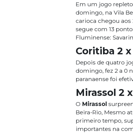
Em um jogo repleto 
domingo, na Vila Be
carioca chegou aos 
segue com 13 ponto
Fluminense: Savarino
Coritiba 2 
Depois de quatro jo
domingo, fez 2 a 0 
paranaense foi efe
Mirassol 2 x
O
Mirassol
surpree
Beira-Rio, Mesmo at
primeiro tempo, supo
importantes na comp