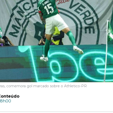
as, comemora gol marcado sobre o Athletico-PR
Conteúdo
08h00