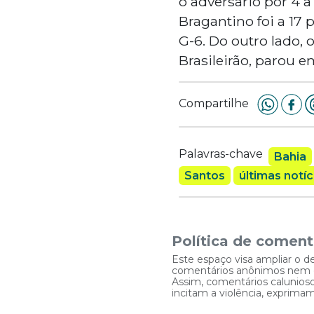
o adversário por 4 a
Bragantino foi a 17 
G-6. Do outro lado,
Brasileirão, parou em
Compartilhe
Palavras-chave
Bahia
Santos
últimas notíc
Política de coment
Este espaço visa ampliar o d
comentários anônimos nem que
Assim, comentários caluniosos
incitam a violência, exprim