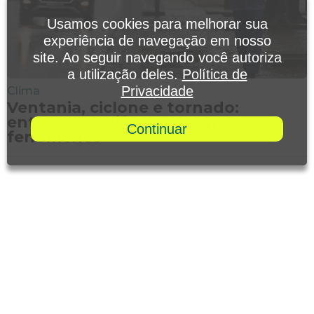
Usamos cookies para melhorar sua
experiência de navegação em nosso
site. Ao seguir navegando você autoriza
a utilização deles.
Política de
Privacidade
Clima
Ventania, ciclone e tornado:
entenda as diferenças entre os
Continuar
fenômenos