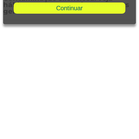
hábitos comuns que favorecem os
Continuar
germes