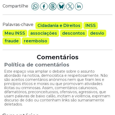
Compartilhe
Palavras-chave
Cidadania e Direitos
INSS
Meu INSS
associações
descontos
desvio
fraude
reembolso
Comentários
Política de comentários
Este espaço visa ampliar o debate sobre o assunto
abordado na notícia, democrática e respeitosamente. Não
são aceitos comentários anônimos nem que firam leis e
princípios éticos e morais ou que promovam atividades
ilícitas ou criminosas. Assim, comentários caluniosos,
difamatórios, preconceituosos, ofensivos, agressivos, que
usam palavras de baixo calão, incitam a violência, exprimam
discurso de ódio ou contenham links são sumariamente
deletados.