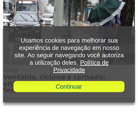
Usamos cookies para melhorar sua
experiência de navegação em nosso
site. Ao seguir navegando você autoriza
a utilização deles.
Política de
Privacidade
Clima
Ventania, ciclone e tornado:
entenda as diferenças entre os
Continuar
fenômenos