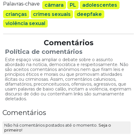
Palavras-chave
câmara
PL
adolescentes
crianças
crimes sexuais
deepfake
violência sexual
Comentários
Política de comentários
Este espaço visa ampliar o debate sobre o assunto
abordado na notícia, democrática e respeitosamente. Não
são aceitos comentários anônimos nem que firam leis e
princípios éticos e morais ou que promovam atividades
ilícitas ou criminosas. Assim, comentários caluniosos,
difamatórios, preconceituosos, ofensivos, agressivos, que
usam palavras de baixo calão, incitam a violência, exprimam
discurso de ódio ou contenham links são sumariamente
deletados.
Comentários
Não há comentários postados até o momento.
Seja o
primeiro!