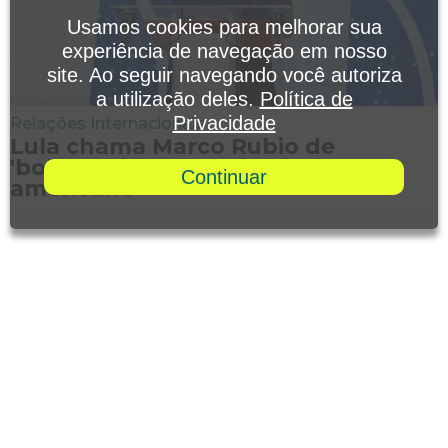
Usamos cookies para melhorar sua
experiência de navegação em nosso
site. Ao seguir navegando você autoriza
a utilização deles.
Política de
Privacidade
Relações Internacionais
Lula chama Marco Rubio de
'bolsonarista' e 'anti latino-
Continuar
americano'