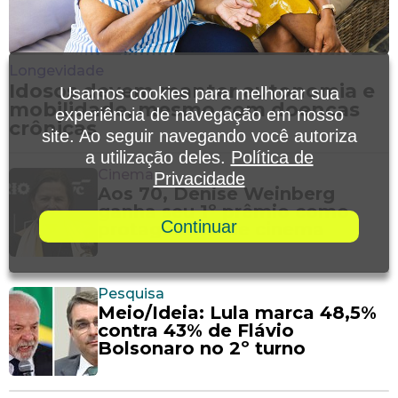
Longevidade
Idosos devem manter autonomia e
Usamos cookies para melhorar sua
mobilidade, mesmo com doenças
experiência de navegação em nosso
crônicas
site. Ao seguir navegando você autoriza
a utilização deles.
Política de
Cinema
Privacidade
Aos 70, Denise Weinberg
ganha seu 1º prêmio como
Continuar
protagonista de cinema
Pesquisa
Meio/Ideia: Lula marca 48,5%
contra 43% de Flávio
Bolsonaro no 2º turno