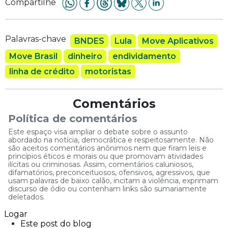
Compartilhe
Palavras-chave
BNDES
Lula
Move Aplicativos
Move Brasil
dinheiro
endividamento
linha de crédito
motoristas
Comentários
Política de comentários
Este espaço visa ampliar o debate sobre o assunto
abordado na notícia, democrática e respeitosamente. Não
são aceitos comentários anônimos nem que firam leis e
princípios éticos e morais ou que promovam atividades
ilícitas ou criminosas. Assim, comentários caluniosos,
difamatórios, preconceituosos, ofensivos, agressivos, que
usam palavras de baixo calão, incitam a violência, exprimam
discurso de ódio ou contenham links são sumariamente
deletados.
Logar
Este post do blog