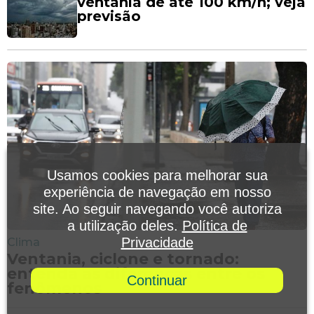
ventania de até 100 km/h; veja
previsão
Usamos cookies para melhorar sua
experiência de navegação em nosso
site. Ao seguir navegando você autoriza
a utilização deles.
Política de
Privacidade
Clima
Ventania, ciclone e tornado:
entenda as diferenças entre os
Continuar
fenômenos