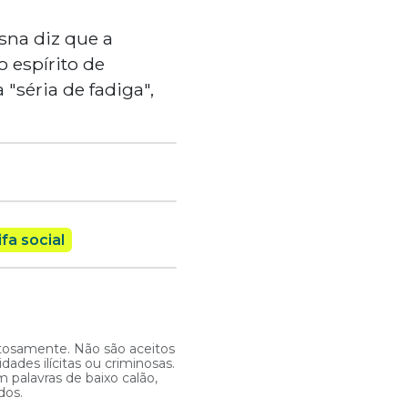
osna diz que a
 espírito de
"séria de fadiga",
ifa social
itosamente. Não são aceitos
ades ilícitas ou criminosas.
 palavras de baixo calão,
dos.