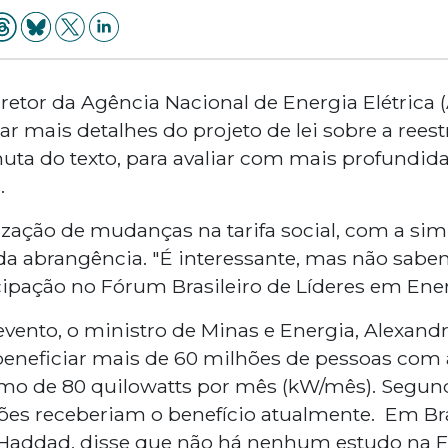
diretor da Agência Nacional de Energia Elétrica
r mais detalhes do projeto de lei sobre a reest
nuta do texto, para avaliar com mais profundi
.
ização de mudanças na tarifa social, com a sim
da abrangência. "É interessante, mas não sabe
icipação no Fórum Brasileiro de Líderes em Ener
nto, o ministro de Minas e Energia, Alexandre 
beneficiar mais de 60 milhões de pessoas com 
umo de 80 quilowatts por mês (kW/mês). Segu
es receberiam o benefício atualmente. Em Bras
Haddad, disse que não há nenhum estudo na 