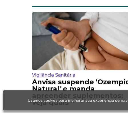
Vigilância Sanitária
Anvisa suspende 'Ozempi
Natural' e manda
apreender suplementos;
Usamos cookies para melhorar sua experiência de nave
veja quais
Crédito
Projeto de Lei quer