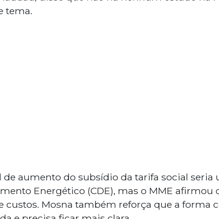
se tema.
 de aumento do subsídio da tarifa social seria
imento Energético (CDE), mas o MME afirmou 
 custos. Mosna também reforça que a forma co
a e precisa ficar mais clara.