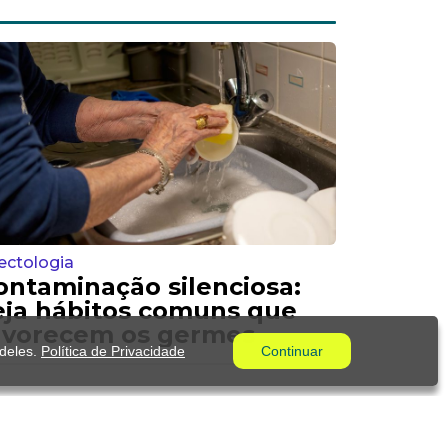
fectologia
ontaminação silenciosa:
eja hábitos comuns que
avorecem os germes
 deles.
Política de Privacidade
Continuar