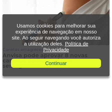
Usamos cookies para melhorar sua
experiência de navegação em nosso
site. Ao seguir navegando você autoriza
a utilização deles.
Política de
Privacidade
Canetas emagrecedoras
Anvisa pode aprovar 8 novas
canetas de liraglutida e
Continuar
semaglutida