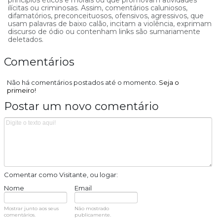
princípios éticos e morais ou que promovam atividades
ilícitas ou criminosas. Assim, comentários caluniosos,
difamatórios, preconceituosos, ofensivos, agressivos, que
usam palavras de baixo calão, incitam a violência, exprimam
discurso de ódio ou contenham links são sumariamente
deletados.
Comentários
Não há comentários postados até o momento.
Seja o
primeiro!
Postar um novo comentário
Comentar como Visitante, ou logar:
Nome
Email
Mostrar junto aos seus
Não mostrado
comentários.
publicamente.