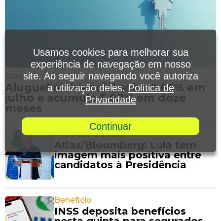
Usamos cookies para melhorar sua
experiência de navegação em nosso
site. Ao seguir navegando você autoriza
Aluguel
Aluguel residencial sobe 0,66% em
a utilização deles.
Política de
julho e acumula 5,08% em doze
Privacidade
meses
Continuar
Pesquisa eleitoral
Atlas/Bloomberg: Lula tem
imagem mais positiva entre
candidatos à Presidência
Benefício
INSS deposita benefícios
nesta quinta para segurados