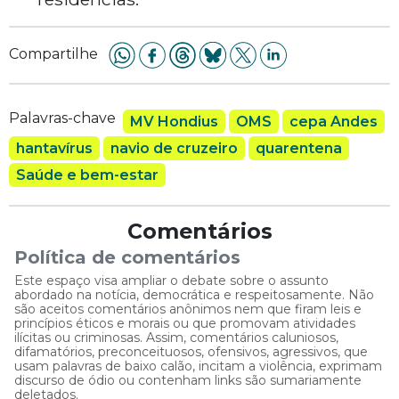
Compartilhe
Palavras-chave
MV Hondius
OMS
cepa Andes
hantavírus
navio de cruzeiro
quarentena
Saúde e bem-estar
Comentários
Política de comentários
Este espaço visa ampliar o debate sobre o assunto
abordado na notícia, democrática e respeitosamente. Não
são aceitos comentários anônimos nem que firam leis e
princípios éticos e morais ou que promovam atividades
ilícitas ou criminosas. Assim, comentários caluniosos,
difamatórios, preconceituosos, ofensivos, agressivos, que
usam palavras de baixo calão, incitam a violência, exprimam
discurso de ódio ou contenham links são sumariamente
deletados.