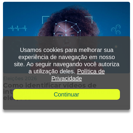
Usamos cookies para melhorar sua
experiência de navegação em nosso
site. Ao seguir navegando você autoriza
a utilização deles.
Política de
Privacidade
Eleições 2026
Como identificar vídeos de
inteligência artificial durante as
Continuar
eleições