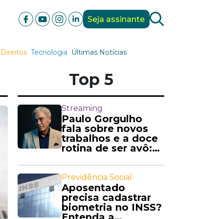
Seja assinante
Direitos
Tecnologia
Últimas Notícias
Top 5
Streaming
Paulo Gorgulho
fala sobre novos
trabalhos e a doce
rotina de ser avô:
'Amo'
Previdência Social
Aposentado
precisa cadastrar
biometria no INSS?
Entenda a