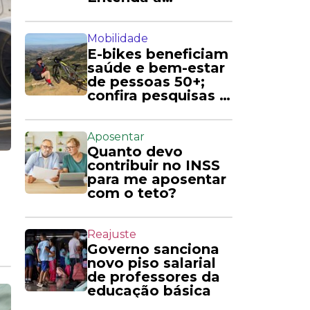
exigência
Mobilidade
E-bikes beneficiam
saúde e bem-estar
de pessoas 50+;
confira pesquisas e
relatos
Aposentar
Quanto devo
contribuir no INSS
para me aposentar
com o teto?
Reajuste
Governo sanciona
novo piso salarial
de professores da
educação básica