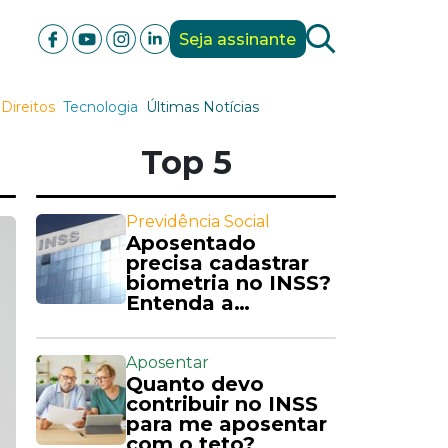
Seja assinante
Direitos
Tecnologia
Últimas Notícias
Top 5
Previdência Social
Aposentado
precisa cadastrar
biometria no INSS?
Entenda a
exigência
Aposentar
Quanto devo
contribuir no INSS
para me aposentar
com o teto?