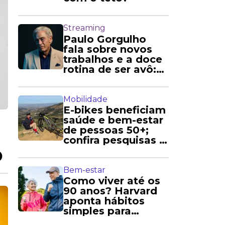
Streaming
Paulo Gorgulho
fala sobre novos
trabalhos e a doce
rotina de ser avô:
'Amo'
Mobilidade
E-bikes beneficiam
saúde e bem-estar
de pessoas 50+;
confira pesquisas e
o
relatos
Bem-estar
Como viver até os
90 anos? Harvard
aponta hábitos
simples para
longevidade