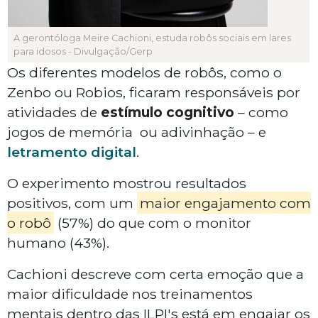
A gerontóloga Meire Cachioni, estuda robôs sociais em lares
para idosos - Divulgação/Gerp
Os diferentes modelos de robôs, como o
Zenbo ou Robios, ficaram responsáveis por
atividades de
estímulo cognitivo
– como
jogos de memória ou adivinhação – e
letramento digital
.
O experimento mostrou resultados
positivos, com um
maior engajamento com
o robô
(57%) do que com o monitor
humano (43%).
Cachioni descreve com certa emoção que a
maior dificuldade nos treinamentos
mentais dentro das ILPI's está em engajar os