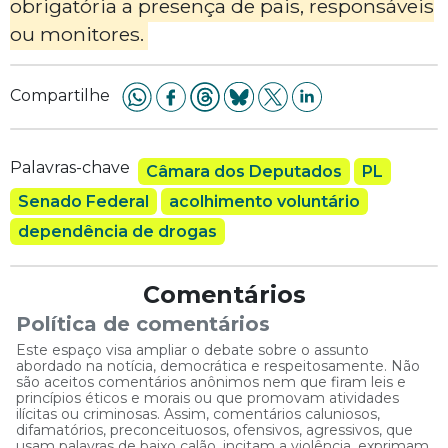
obrigatória a presença de pais, responsáveis
ou monitores.
Compartilhe
Palavras-chave
Câmara dos Deputados
PL
Senado Federal
acolhimento voluntário
dependência de drogas
Comentários
Política de comentários
Este espaço visa ampliar o debate sobre o assunto
abordado na notícia, democrática e respeitosamente. Não
são aceitos comentários anônimos nem que firam leis e
princípios éticos e morais ou que promovam atividades
ilícitas ou criminosas. Assim, comentários caluniosos,
difamatórios, preconceituosos, ofensivos, agressivos, que
usam palavras de baixo calão, incitam a violência, exprimam