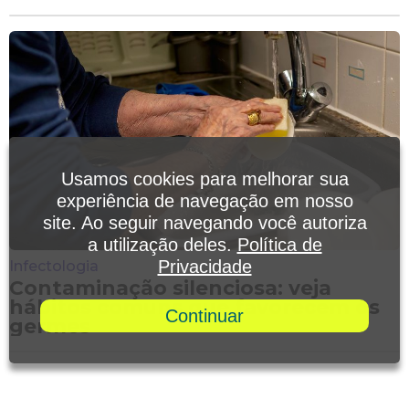
Usamos cookies para melhorar sua
experiência de navegação em nosso
site. Ao seguir navegando você autoriza
a utilização deles.
Política de
Privacidade
Infectologia
Contaminação silenciosa: veja
hábitos comuns que favorecem os
Continuar
germes