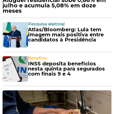
Aluguel residencial sobe 0,66% em
julho e acumula 5,08% em doze
meses
Pesquisa eleitoral
Atlas/Bloomberg: Lula tem
imagem mais positiva entre
candidatos à Presidência
Benefício
INSS deposita benefícios
nesta quinta para segurados
com finais 9 e 4