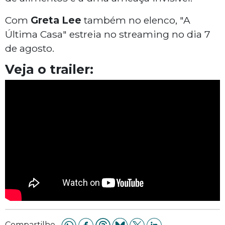
Com
Greta Lee
também no elenco, "A
Última Casa" estreia no streaming no dia 7
de agosto.
Veja o trailer:
Compartilhe