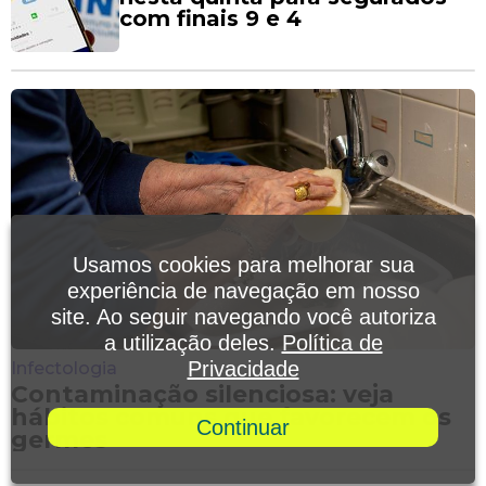
com finais 9 e 4
Usamos cookies para melhorar sua
experiência de navegação em nosso
site. Ao seguir navegando você autoriza
a utilização deles.
Política de
Privacidade
Infectologia
Contaminação silenciosa: veja
hábitos comuns que favorecem os
Continuar
germes