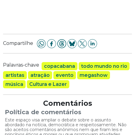
Compartilhe
Palavras-chave
copacabana
todo mundo no rio
artistas
atração
evento
megashow
música
Cultura e Lazer
Comentários
Política de comentários
Este espaço visa ampliar o debate sobre o assunto
abordado na notícia, democrática e respeitosamente. Não
são aceitos comentários anônimos nem que firam leis e
princípios éticos e morais ou que promovam atividades