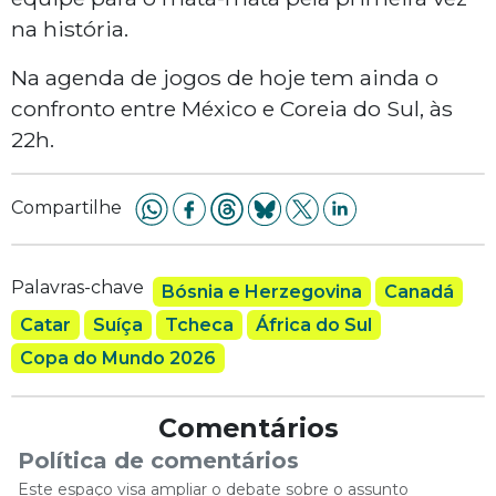
na história.
Na agenda de jogos de hoje tem ainda o
confronto entre México e Coreia do Sul, às
22h.
Compartilhe
Palavras-chave
Bósnia e Herzegovina
Canadá
Catar
Suíça
Tcheca
África do Sul
Copa do Mundo 2026
Comentários
Política de comentários
Este espaço visa ampliar o debate sobre o assunto