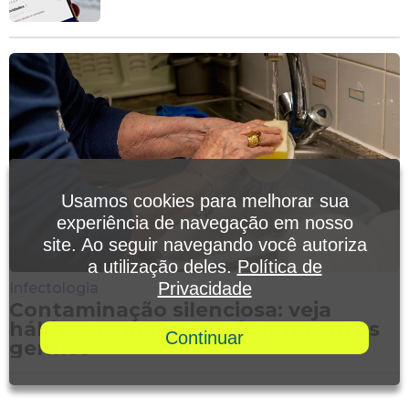
Usamos cookies para melhorar sua
experiência de navegação em nosso
site. Ao seguir navegando você autoriza
a utilização deles.
Política de
Privacidade
Infectologia
Contaminação silenciosa: veja
hábitos comuns que favorecem os
Continuar
germes